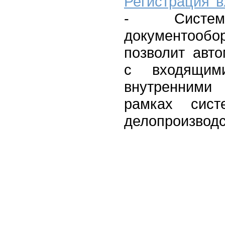
Регистрация 
- Система
документооб
позволит авто
с входящим
внутренним
рамках сист
делопроизводс