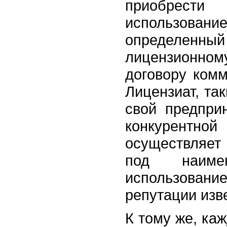
приобре
использов
определенный
лицензионн
договору комм
Лицензиат, та
свой предпри
конкурентной
осуществляет
под наим
использов
репутации изв
К тому же, ка