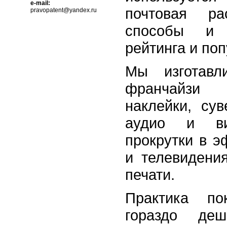
e-mail:
почтовая р
pravopatent@yandex.ru
способы и 
рейтинга и по
Мы изготавл
франчайзи
наклейки, су
аудио и в
прокрутки в э
и телевидени
печати.
Практика по
гораздо де