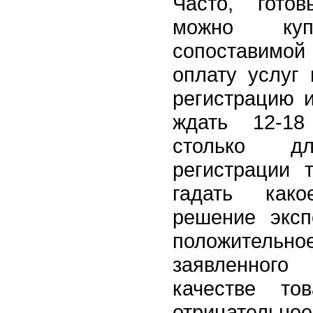
Часто, гото
можно ку
сопоставимо
оплату услуг 
регистрацию 
ждать 12-18
столько дл
регистрации 
гадать как
решение эксп
положительн
заявленног
качестве то
отрицатель